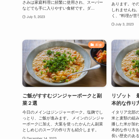
さみは家庭料理に頻繁に使用され、スーパー
あります。そ
などでも手に入りやすい食材です。ダ...
しれませんね
く、"料理が苦
July 5, 2023
July 3, 2023
和食
ご飯がすすむジンジャーポークと副
リゾット 
菜２選
本的な作り
今日のメインはジンジャーポーク。塩麹でし
イタリア北部
っとり、ご飯が進みます。 メインのジンジャ
米と麦類の組
ーポークに加え、大葉を使ったかんたん副菜
播した米が加
としめじのスープの作り方も紹介します。
本的な作り方を
長い歴史のあ
December 14, 2023