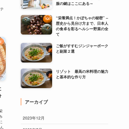
服の鍵はここにある～
養
ロテ
“栄養満点！かぼちゃの秘密” –
歴史から見分け方まで、日本人
の食卓を彩るヘルシー野菜の全
て
菜
ご飯がすすむジンジャーポーク
と副菜２選
リゾット 最高の米料理の魅力
と基本的な作り方
に
分
アーカイブ
栄
み
2023年12月
に
じん