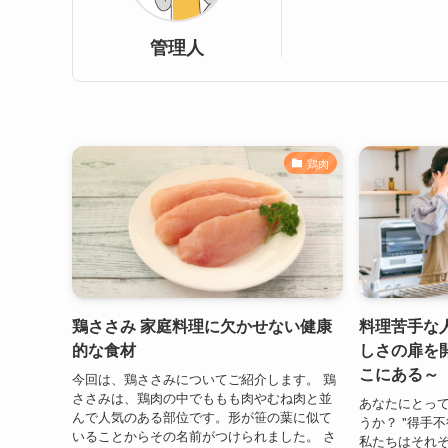
管理人
鶏肉
鶏ささみ 家庭料理に欠かせない健康
料理苦手な
的な食材
しさの扉を
こにある～
今回は、鶏ささみについてご紹介します。 鶏
ささみは、鶏肉の中でももも肉やむね肉と並
あなたにとっ
んで人気のある部位です。形が笹の葉に似て
うか？ "得手
いることからその名前がつけられました。 さ
私たちはそれ