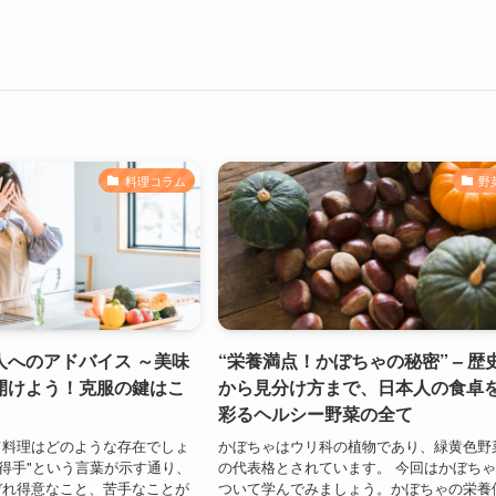
料理コラム
野
人へのアドバイス ～美味
“栄養満点！かぼちゃの秘密” – 歴
開けよう！克服の鍵はこ
から見分け方まで、日本人の食卓
彩るヘルシー野菜の全て
て料理はどのような存在でしょ
かぼちゃはウリ科の植物であり、緑黄色野
不得手"という言葉が示す通り、
の代表格とされています。 今回はかぼち
ぞれ得意なこと、苦手なことが
ついて学んでみましょう。かぼちゃの栄養