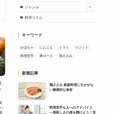
ジャンル
料理コラム
キーワード
菜
かぼちゃ
にんじん
トマト
リゾット
料理苦手
豚ロース
鶏ささみ
新着記事
史
鶏ささみ 家庭料理に欠かせな
を
い健康的な食材
菜
料理苦手な人へのアドバイス
ゃに
～美味しさの扉を開けよう！克
価