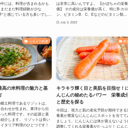
の中には、料理が含まれるかも
は非常に高いんですよ。 【かぼちゃの栄
。まだまだ料理経験が少な
価】 その成分は栄養価が高く、特にB-カ
手"と感じている方も多いでし...
ン、ビタミンB、C、Eなどのビタミン類...
July 3, 2023
イタリア料理
野
最高の米料理の魅力と基
キラキラ輝く目と美肌を目指せ！
方
んじんの秘めたるパワー 栄養成
と歴史を探る
の郷土料理であるリゾットは、
み合わせが生まれ、東洋から伝
今回は、視力と肌の老化予防が期待できる
わった料理です。その起源と基
養素が豊富なにんじんにスポットを当てて
紹介します。 リゾットは長い
ましょう。にんじんには体が衰えないよう
るイタリア料理のひとつです！
調整してくれる栄養素がたっぷり！ にん