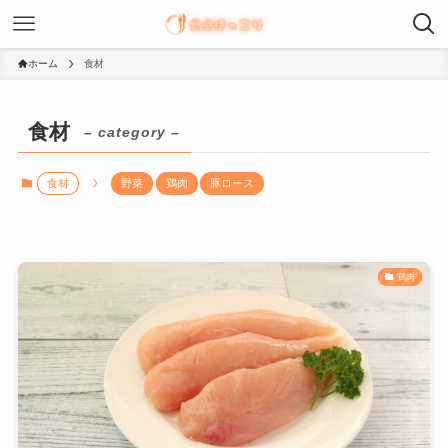
ホーム
食材
食材
– category –
食材
野菜
鶏肉
豚ロース
鶏肉