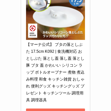
【マーナ公式】 ブタの落としぶ
た 17.5cm K092 | 食洗機対応 お
としぶた 落とし蓋 落し蓋 落とし
豚 ブタ 蓋 かわいい シリコン ラ
ップ ボトルオープナー 煮物 煮込
み料理 和食 キッチン雑貨 おしゃ
れ 便利グッズ キッチングッズ プ
レゼント キッチンツール 調理用
具 調理器具