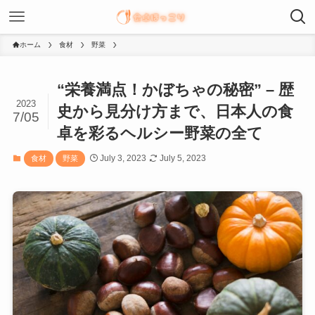
ホーム
食材
野菜
“栄養満点！かぼちゃの秘密” – 歴
2023
史から見分け方まで、日本人の食
7/05
卓を彩るヘルシー野菜の全て
July 3, 2023
July 5, 2023
食材
野菜